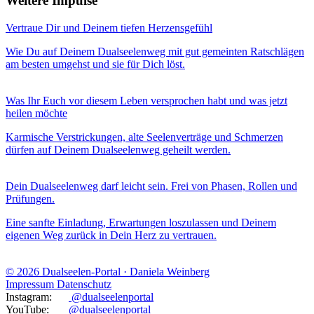
Weitere Impulse
Vertraue Dir und Deinem tiefen Herzensgefühl
Wie Du auf Deinem Dualseelenweg mit gut gemeinten Ratschlägen
am besten umgehst und sie für Dich löst.
Was Ihr Euch vor diesem Leben versprochen habt und was jetzt
heilen möchte
Karmische Verstrickungen, alte Seelenverträge und Schmerzen
dürfen auf Deinem Dualseelenweg geheilt werden.
Dein Dualseelenweg darf leicht sein. Frei von Phasen, Rollen und
Prüfungen.
Eine sanfte Einladung, Erwartungen loszulassen und Deinem
eigenen Weg zurück in Dein Herz zu vertrauen.
© 2026 Dualseelen-Portal · Daniela Weinberg
Impressum
Datenschutz
Instagram:
@dualseelenportal
YouTube:
@dualseelenportal