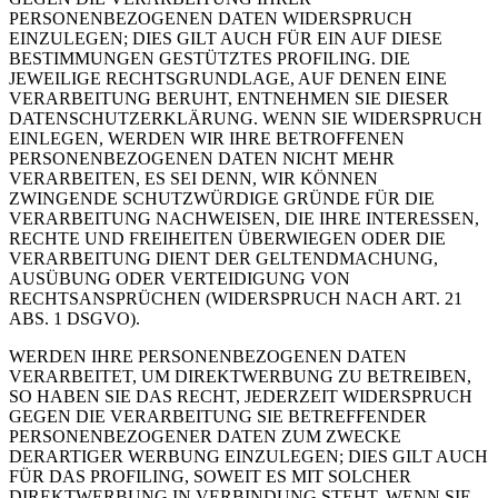
PERSONENBEZOGENEN DATEN WIDERSPRUCH
EINZULEGEN; DIES GILT AUCH FÜR EIN AUF DIESE
BESTIMMUNGEN GESTÜTZTES PROFILING. DIE
JEWEILIGE RECHTSGRUNDLAGE, AUF DENEN EINE
VERARBEITUNG BERUHT, ENTNEHMEN SIE DIESER
DATENSCHUTZERKLÄRUNG. WENN SIE WIDERSPRUCH
EINLEGEN, WERDEN WIR IHRE BETROFFENEN
PERSONENBEZOGENEN DATEN NICHT MEHR
VERARBEITEN, ES SEI DENN, WIR KÖNNEN
ZWINGENDE SCHUTZWÜRDIGE GRÜNDE FÜR DIE
VERARBEITUNG NACHWEISEN, DIE IHRE INTERESSEN,
RECHTE UND FREIHEITEN ÜBERWIEGEN ODER DIE
VERARBEITUNG DIENT DER GELTENDMACHUNG,
AUSÜBUNG ODER VERTEIDIGUNG VON
RECHTSANSPRÜCHEN (WIDERSPRUCH NACH ART. 21
ABS. 1 DSGVO).
WERDEN IHRE PERSONENBEZOGENEN DATEN
VERARBEITET, UM DIREKTWERBUNG ZU BETREIBEN,
SO HABEN SIE DAS RECHT, JEDERZEIT WIDERSPRUCH
GEGEN DIE VERARBEITUNG SIE BETREFFENDER
PERSONENBEZOGENER DATEN ZUM ZWECKE
DERARTIGER WERBUNG EINZULEGEN; DIES GILT AUCH
FÜR DAS PROFILING, SOWEIT ES MIT SOLCHER
DIREKTWERBUNG IN VERBINDUNG STEHT. WENN SIE